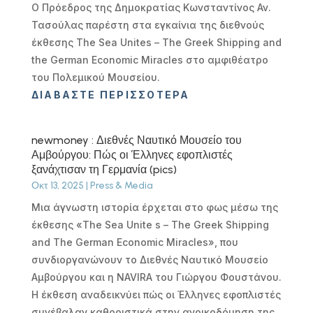
Ο Πρόεδρος της Δημοκρατίας Κωνσταντίνος Αν.
Τασούλας παρέστη στα εγκαίνια της διεθνούς
έκθεσης The Sea Unites – The Greek Shipping and
the German Economic Miracles στο αμφιθέατρο
του Πολεμικού Μουσείου.
ΔΙΑΒΆΣΤΕ ΠΕΡΙΣΣΌΤΕΡΑ
newmoney : Διεθνές Ναυτικό Μουσείο του
Αμβούργου: Πώς οι Έλληνες εφοπλιστές
ξανάχτισαν τη Γερμανία (pics)
Οκτ 13, 2025
|
Press & Media
Μια άγνωστη ιστορία έρχεται στο φως μέσω της
έκθεσης «The Sea Unite s – The Greek Shipping
and The German Economic Miracles», που
συνδιοργανώνουν το Διεθνές Ναυτικό Μουσείο
Αμβούργου και η NAVIRA του Γιώργου Φουστάνου.
Η έκθεση αναδεικνύει πώς οι Έλληνες εφοπλιστές
συνέβαλαν καθοριστικά στην ανοικοδόμηση της