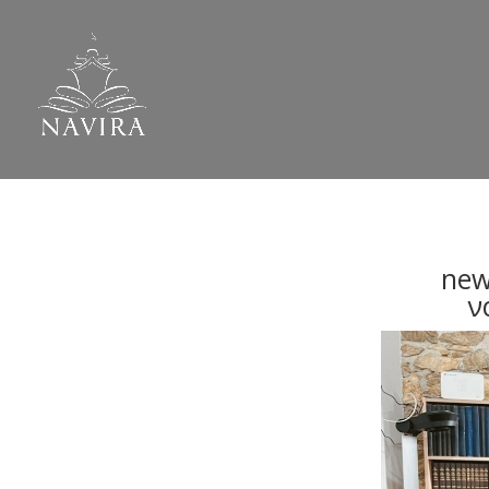
new
ν