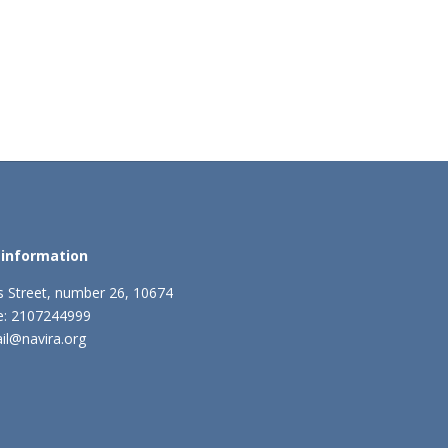
 information
lis Street, number 26, 10674
e: 2107244999
ail@navira.org