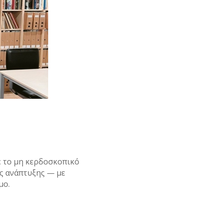
ε το μη κερδοσκοπικό
υς ανάπτυξης — με
μο.