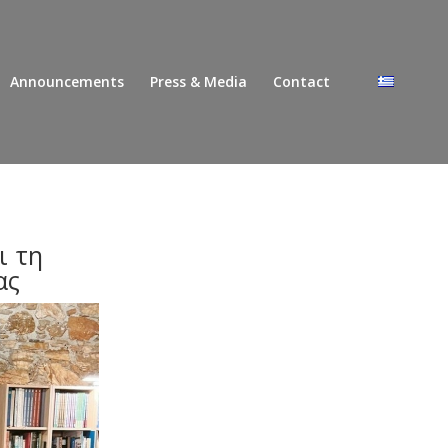
Announcements
Press & Media
Contact
ι τη
ας